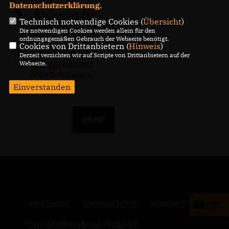
Datenschutzerklärung
.
Kleben ist die
Technisch notwendige Cookies (
Übersicht
)
Zukunft“
Die notwendigen Cookies werden allein für den
ordnungsgemäßen Gebrauch der Webseite benötigt.
Cookies von Drittanbietern (
Hinweis
)
Das Land der
Derzeit verzichten wir auf Scripte von Drittanbietern auf der
unbegrenzten
Webseite.
Möglichkeiten“
Einverstanden
MEHR
IMPRESSUM
DATENSCHUTZ
KONTAKT
CDU Stadtverband Walldorf