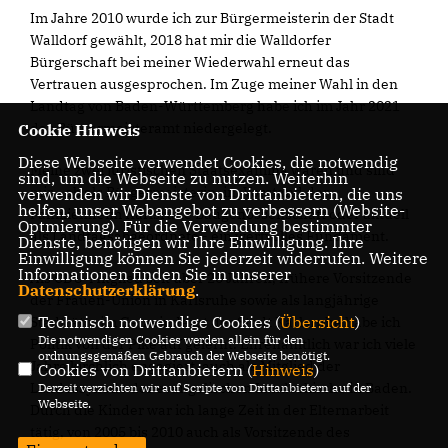
Im Jahre 2010 wurde ich zur Bürgermeisterin der Stadt
Walldorf gewählt, 2018 hat mir die Walldorfer
Bürgerschaft bei meiner Wiederwahl erneut das
Vertrauen ausgesprochen. Im Zuge meiner Wahl in den
Landtag von Baden-Württemberg habe ich im Jahr 2021
das Bürgermeisteramt niedergelegt.
Cookie Hinweis
Diese Webseite verwendet Cookies, die notwendig
Meine zwei juristischen Staatsexamina waren und sind
sind, um die Webseite zu nutzen. Weiterhin
mir - ob als Bürgermeisterin, im Vorstand der
verwenden wir Dienste von Drittanbietern, die uns
helfen, unser Webangebot zu verbessern (Website-
Familienheim Karlsruhe Baugenossenschaft oder aktuell
Optmierung). Für die Verwendung bestimmter
als Landtagsabgeordnete - ein wertvolles Fundament.
Dienste, benötigen wir Ihre Einwilligung. Ihre
Einwilligung können Sie jederzeit widerrufen. Weitere
Informationen finden Sie in unserer
Als CDU-Mitglied seit über 20 Jahren, frühere Vorsitzende
Datenschutzerklärung
.
der Frauen-Union in Karlsruhe sowie als langjährige
Technisch notwendige Cookies (
Übersicht
)
Stadträtin im Gemeinderat der Stadt Karlsruhe habe ich
Die notwendigen Cookies werden allein für den
Politik von der Pike auf gelernt. Ehrenamtlich war ich viele
ordnungsgemäßen Gebrauch der Webseite benötigt.
Jahre kirchlich engagiert, auch als Mitglied der
Cookies von Drittanbietern (
Hinweis
)
Landessynode der evangelischen Landeskirche in Baden.
Derzeit verzichten wir auf Scripte von Drittanbietern auf der
Webseite.
Durch die Kinder war ich lange Zeit in der Elternarbeit
tätig, von 2005 bis 2010 auch als Vorsitzende des