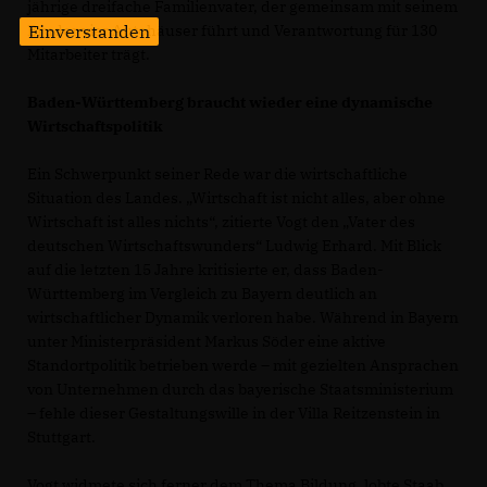
jährige dreifache Familienvater, der gemeinsam mit seinem
Einverstanden
Bruder vier Autohäuser führt und Verantwortung für 130
Mitarbeiter trägt.
Baden-Württemberg braucht wieder eine dynamische
Wirtschaftspolitik
Ein Schwerpunkt seiner Rede war die wirtschaftliche
Situation des Landes. „Wirtschaft ist nicht alles, aber ohne
Wirtschaft ist alles nichts“, zitierte Vogt den „Vater des
deutschen Wirtschaftswunders“ Ludwig Erhard. Mit Blick
auf die letzten 15 Jahre kritisierte er, dass Baden-
Württemberg im Vergleich zu Bayern deutlich an
wirtschaftlicher Dynamik verloren habe. Während in Bayern
unter Ministerpräsident Markus Söder eine aktive
Standortpolitik betrieben werde – mit gezielten Ansprachen
von Unternehmen durch das bayerische Staatsministerium
– fehle dieser Gestaltungswille in der Villa Reitzenstein in
Stuttgart.
Vogt widmete sich ferner dem Thema Bildung, lobte Staab