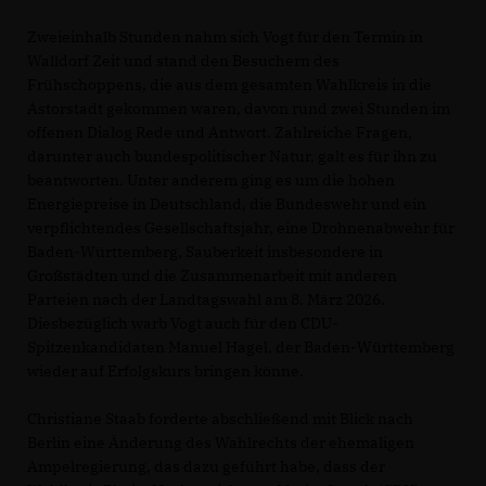
Zweieinhalb Stunden nahm sich Vogt für den Termin in
Walldorf Zeit und stand den Besuchern des
Frühschoppens, die aus dem gesamten Wahlkreis in die
Astorstadt gekommen waren, davon rund zwei Stunden im
offenen Dialog Rede und Antwort. Zahlreiche Fragen,
darunter auch bundespolitischer Natur, galt es für ihn zu
beantworten. Unter anderem ging es um die hohen
Energiepreise in Deutschland, die Bundeswehr und ein
verpflichtendes Gesellschaftsjahr, eine Drohnenabwehr für
Baden-Württemberg, Sauberkeit insbesondere in
Großstädten und die Zusammenarbeit mit anderen
Parteien nach der Landtagswahl am 8. März 2026.
Diesbezüglich warb Vogt auch für den CDU-
Spitzenkandidaten Manuel Hagel, der Baden-Württemberg
wieder auf Erfolgskurs bringen könne.
Christiane Staab forderte abschließend mit Blick nach
Berlin eine Änderung des Wahlrechts der ehemaligen
Ampelregierung, das dazu geführt habe, dass der