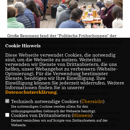
Große Resonanz fand der "Politische Frühschoppen" der
CDU-Landtagsabgeordneten Christiane Staab (stehend) mit
Cookie Hinweis
Tobias Vogt MdL (stehend), dem Generalsekretär der CDU
Diese Webseite verwendet Cookies, die notwendig
Baden-Württemberg, in der Walldorfer Grillhütte. (Foto:
sind, um die Webseite zu nutzen. Weiterhin
Matthias Busse)
verwenden wir Dienste von Drittanbietern, die uns
helfen, unser Webangebot zu verbessern (Website-
Optmierung). Für die Verwendung bestimmter
Dienste, benötigen wir Ihre Einwilligung. Ihre
Vogt, Generalsekretär der CDU Baden-Württemberg, führte
Einwilligung können Sie jederzeit widerrufen. Weitere
Informationen finden Sie in unserer
seinen persönlichen beruflichen Weg hierbei als Beispiel
Datenschutzerklärung
.
an: vom Hauptschüler über den Kfz-Mechaniker mit
Meisterbrief, weiter berufsbegleitend zum studierten
Technisch notwendige Cookies (
Übersicht
)
Betriebswirt mit Masterabschluss (Automotive
Die notwendigen Cookies werden allein für den
ordnungsgemäßen Gebrauch der Webseite benötigt.
Management) zum Landtagsabgeordneten. „Man kann sich
Cookies von Drittanbietern (
Hinweis
)
hocharbeiten, das Bildungssystem in Baden-Württemberg
Derzeit verzichten wir auf Scripte von Drittanbietern auf der
Webseite.
ist durchlässig und bietet allen viele Chancen“, so der 40-