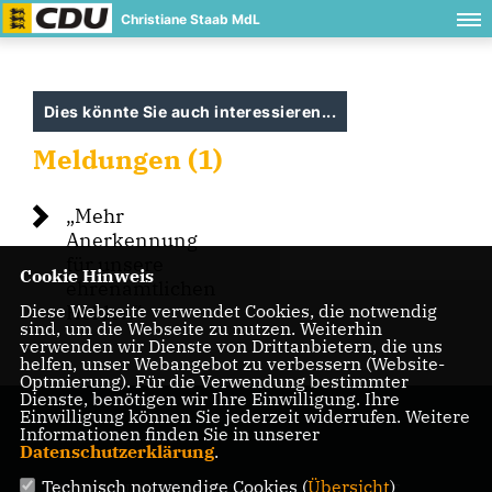
Christiane Staab MdL
Dies könnte Sie auch interessieren...
Meldungen (1)
Mehr
Anerkennung
für unsere
Cookie Hinweis
ehrenamtlichen
Diese Webseite verwendet Cookies, die notwendig
Helden“
sind, um die Webseite zu nutzen. Weiterhin
verwenden wir Dienste von Drittanbietern, die uns
helfen, unser Webangebot zu verbessern (Website-
Optmierung). Für die Verwendung bestimmter
Dienste, benötigen wir Ihre Einwilligung. Ihre
Einwilligung können Sie jederzeit widerrufen. Weitere
Informationen finden Sie in unserer
Datenschutzerklärung
.
Technisch notwendige Cookies (
Übersicht
)
IMPRESSUM
DATENSCHUTZ
KONTAKT