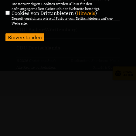
Die notwendigen Cookies werden allein für den
ordnungsgemäßen Gebrauch der Webseite benötigt.
CDU Stadtverband Walldorf
Cookies von Drittanbietern (
Hinweis
)
Derzeit verzichten wir auf Scripte von Drittanbietern auf der
Webseite.
CDU Baden-Württemberg
Einverstanden
CDU Deutschlands
@2026 Christiane Staab
Realisation: Sharkness Media
Alle Rechte vorbehalten.
GmbH & Co. KG