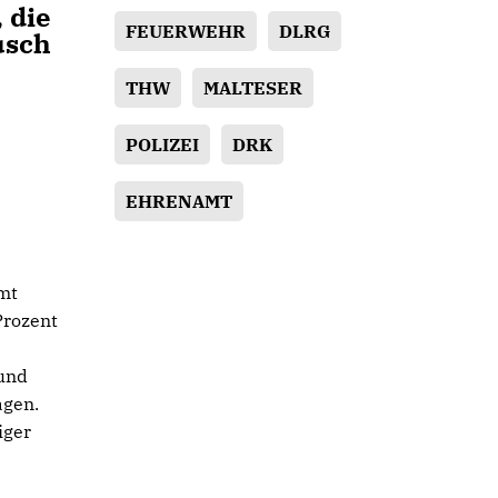
 die
FEUERWEHR
DLRG
usch
THW
MALTESER
POLIZEI
DRK
EHRENAMT
mt
Prozent
 und
agen.
iger