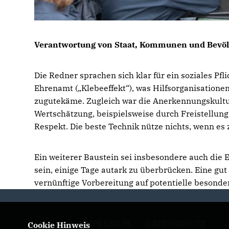
Verantwortung von Staat, Kommunen und Bevö
Die Redner sprachen sich klar für ein soziales Pf
Ehrenamt („Klebeeffekt“), was Hilfsorganisatione
zugutekäme. Zugleich war die Anerkennungskultu
Wertschätzung, beispielsweise durch Freistellun
Respekt. Die beste Technik nütze nichts, wenn es
Ein weiterer Baustein sei insbesondere auch die 
sein, einige Tage autark zu überbrücken. Eine gu
vernünftige Vorbereitung auf potentielle besonder
IMPRESSUM
DATENSCHUTZ
Cookie Hinweis