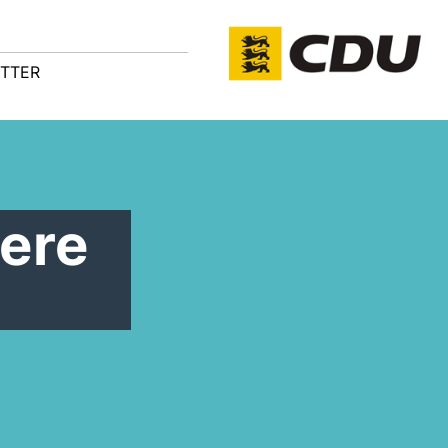
TTER
ere