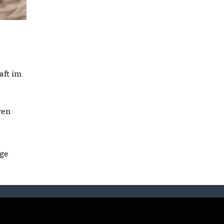
aft im
ren
age