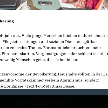
lkerung
lichtjahr aus. Viele junge Menschen blieben dadurch dauerh
n, Pflegeeinrichtungen und sozialen Diensten spürbar
r ein zentrales Thema: Ehrenamtliche bräuchten mehr
g, Ehrenamtskarten, Vergünstigungen oder schlicht sichtba
 zu wenig Menschen gebe, die sie bedienen.
Eigenvorsorge der Bevölkerung. Haushalte sollten in der L
t gefüllte Vorratskammer sei kein Alarmismus, sondern
e Ereignisse. (Text/Foto: Matthias Busse)
CDU Stadtverband Walldorf