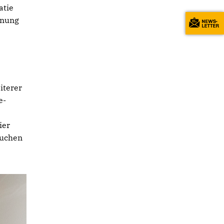
atie
nnung
iterer
e-
ier
auchen