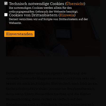
Technisch notwendige Cookies (
Übersicht
)
Die notwendigen Cookies werden allein für den
ordnungsgemäßen Gebrauch der Webseite benötigt.
Cookies von Drittanbietern (
Hinweis
)
Derzeit verzichten wir auf Scripte von Drittanbietern auf der
Webseite.
Einverstanden
Deutlich wird aber auch aus eigener Erfahrung: der
virtuelle Unterricht klappt im zweiten Lockdown sehr viel
besser als noch im Frühjahr. Was vielfach noch fehlt ist ein
flächendeckendes stabiles Internet im Breitbandbereich,
denn wenn Eltern Homeoffice machen und die Kinder
Homeschooling, dann ruckelt es vielfach auf den
Bildschirmen auch im Wahlkreis. Derzeit wünschen sich