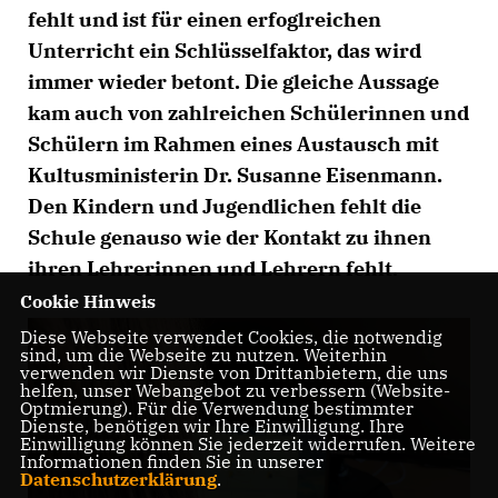
fehlt und ist für einen erfoglreichen
Unterricht ein Schlüsselfaktor, das wird
immer wieder betont. Die gleiche Aussage
kam auch von zahlreichen Schülerinnen und
Schülern im Rahmen eines Austausch mit
Kultusministerin Dr. Susanne Eisenmann.
Den Kindern und Jugendlichen fehlt die
Schule genauso wie der Kontakt zu ihnen
ihren Lehrerinnen und Lehrern fehlt.
Cookie Hinweis
Diese Webseite verwendet Cookies, die notwendig
sind, um die Webseite zu nutzen. Weiterhin
verwenden wir Dienste von Drittanbietern, die uns
helfen, unser Webangebot zu verbessern (Website-
Optmierung). Für die Verwendung bestimmter
Dienste, benötigen wir Ihre Einwilligung. Ihre
Einwilligung können Sie jederzeit widerrufen. Weitere
Informationen finden Sie in unserer
Datenschutzerklärung
.