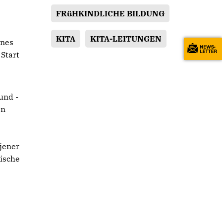
FRüHKINDLICHE BILDUNG
KITA
KITA-LEITUNGEN
ines
Start
und -
en
 jener
gische