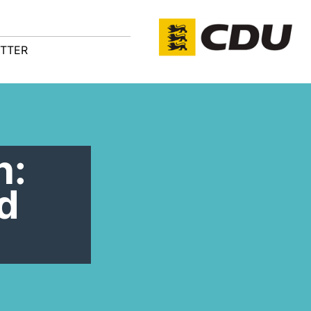
TTER
n:
d