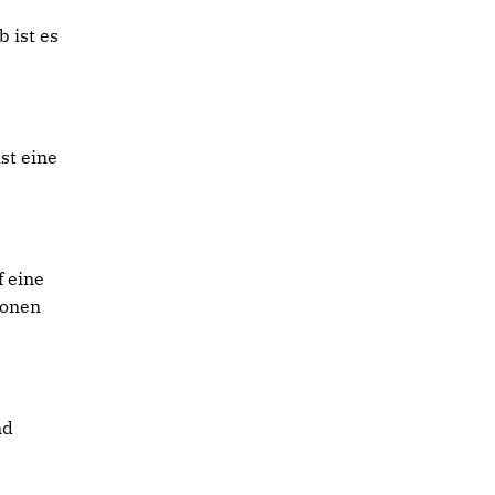
 ist es
st eine
 eine
sonen
nd