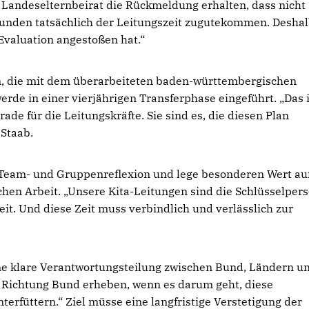
Landeselternbeirat die Rückmeldung erhalten, dass nicht
Stunden tatsächlich der Leitungszeit zugutekommen. Deshalb
 Evaluation angestoßen hat.“
en, die mit dem überarbeiteten baden-württembergischen
erde in einer vierjährigen Transferphase eingeführt. „Das i
de für die Leitungskräfte. Sie sind es, die diesen Plan
 Staab.
 Team- und Gruppenreflexion und lege besonderen Wert auf
chen Arbeit. „Unsere Kita-Leitungen sind die Schlüsselper
Zeit. Und diese Zeit muss verbindlich und verlässlich zur
ne klare Verantwortungsteilung zwischen Bund, Ländern u
Richtung Bund erheben, wenn es darum geht, diese
erfüttern.“ Ziel müsse eine langfristige Verstetigung der