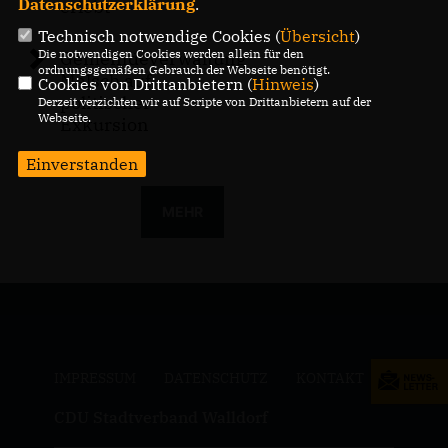
Datenschutzerklärung
.
erlebt
Technisch notwendige Cookies (
Übersicht
)
Die notwendigen Cookies werden allein für den
Gemeindeverwaltung
ordnungsgemäßen Gebrauch der Webseite benötigt.
Malsch auf
Cookies von Drittanbietern (
Hinweis
)
politischer
Derzeit verzichten wir auf Scripte von Drittanbietern auf der
Webseite.
Exkursion
Einverstanden
MEHR
IMPRESSUM
DATENSCHUTZ
KONTAKT
CDU Stadtverband Walldorf