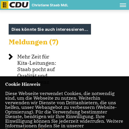
Christiane Staab MdL
Dies könnte Sie auch interessieren...
Meldungen (7)
Mehr Zeit für
Kita-Leitungen:
Staab pocht auf
Qualität und
Transparenz
Cookie Hinweis
Diese Webseite verwendet Cookies, die notwendig
Kleine
sind, um die Webseite zu nutzen. Weiterhin
verwenden wir Dienste von Drittanbietern, die uns
Grundschule mit
helfen, unser Webangebot zu verbessern (Website-
großer Wirkung
Optmierung). Für die Verwendung bestimmter
Dienste, benötigen wir Ihre Einwilligung. Ihre
Einwilligung können Sie jederzeit widerrufen. Weitere
Politik hautnah
Informationen finden Sie in unserer