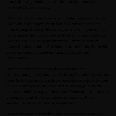
dem früher regelmäßig stattfindenden Sommerfest
wertvolle Beiträge leistet.
Dass der Park heute so modern und gepflegt wirkt, ist das
Ergebnis jahrelanger Arbeit: Seit 2012 wurden viele der
alten Gehege durch größere, artgerechte Anlagen ersetzt.
Herzstück ist der großzügige Eselstall mit angrenzendem
Gehege, der 2019 eingeweiht wurde. Hinzu kamen ein
neues Kaninchenhaus, drei Schutzhütten für das Damwild
sowie ein Gehege mit Bachlauf und Teich für die
Waschbären.
Auch an anderer Stelle hat sich viel getan: Mit
Unterstützung der Gemeinwohlstiftung Rauenberg wurden
neue Sitzbänke und ein Fahrradparkplatz errichtet. Zudem
wurden elf sogenannte „Zukunftsbäume“ gepflanzt, die
widerstandsfähiger gegenüber dem Klimawandel sind, und
gemeinsam mit der Umweltbeauftragten der Stadt,
Jacqueline Geiger, sorgfältig ausgewählt.
Doch trotz aller Fortschritte: Der Park lebt von Spenden,