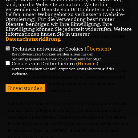
sind, um die Webseite zu nutzen. Weiterhin
verwenden wir Dienste von Drittanbietern, die uns
helfen, unser Webangebot zu verbessern (Website-
Optmierung). Für die Verwendung bestimmter
Dienste, benötigen wir Ihre Einwilligung. Ihre
Einwilligung können Sie jederzeit widerrufen. Weitere
Ein kleines Paradies mitten in Rauenberg (v.l.): Christiane
Informationen finden Sie in unserer
Staab MdL, Vereinsvorsitzender Timo Teufert und Nadine
Datenschutzerklärung
.
Wiesendanger. (Foto: Busse)
Technisch notwendige Cookies (
Übersicht
)
Die notwendigen Cookies werden allein für den
ordnungsgemäßen Gebrauch der Webseite benötigt.
Cookies von Drittanbietern (
Hinweis
)
Ein kleines Paradies mitten im Herzen von Rauenberg"
Derzeit verzichten wir auf Scripte von Drittanbietern auf der
nannte Staab den Park und war sichtlich beeindruckt. Über
Webseite.
100 Tiere aus 16 verschiedenen Arten leben hier auf rund
zwei Hektar Fläche, gepflegt und umsorgt von einem
Einverstanden
kleinen, aber engagierten Team.
Acht ehrenamtliche Helferinnen und Helfer kümmern sich
um die Tiere, pflegen die Anlage und übernehmen Bau-
und Reparaturarbeiten. Unterstützt werden sie von einem
Minijobber sowie einem Klienten des Sozialpsychiatrischen
Hilfsvereins Wiesloch (SPHV), der im Park einen festen
Außenarbeitsplatz hat.