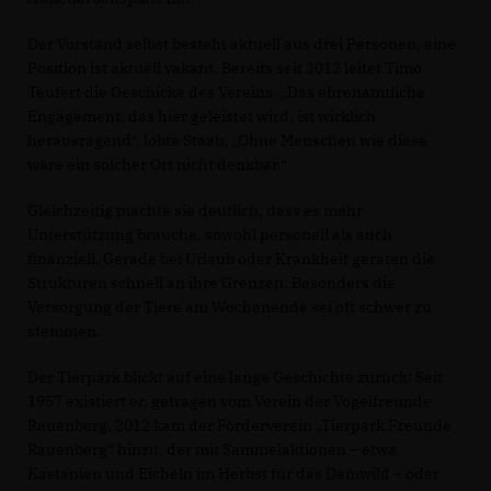
Der Vorstand selbst besteht aktuell aus drei Personen, eine
Position ist aktuell vakant. Bereits seit 2012 leitet Timo
Teufert die Geschicke des Vereins. „Das ehrenamtliche
Engagement, das hier geleistet wird, ist wirklich
herausragend“, lobte Staab. „Ohne Menschen wie diese
wäre ein solcher Ort nicht denkbar.“
Gleichzeitig machte sie deutlich, dass es mehr
Unterstützung brauche, sowohl personell als auch
finanziell. Gerade bei Urlaub oder Krankheit geraten die
Strukturen schnell an ihre Grenzen. Besonders die
Versorgung der Tiere am Wochenende sei oft schwer zu
stemmen.
Der Tierpark blickt auf eine lange Geschichte zurück: Seit
1957 existiert er, getragen vom Verein der Vogelfreunde
Rauenberg. 2012 kam der Förderverein „Tierpark Freunde
Rauenberg“ hinzu, der mit Sammelaktionen – etwa
Kastanien und Eicheln im Herbst für das Damwild – oder