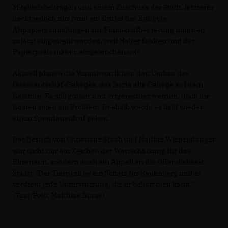
Mitgliedsbeiträgen und einem Zuschuss der Stadt, letzterer
deckt jedoch nur rund ein Drittel des Budgets.
Altpapiersammlungen zur Finanzaufbesserung mussten
zuletzt eingestellt werden, weil Helfer fehlten und der
Papierpreis massiv eingebrochen war.
Aktuell planen die Verantwortlichen den Umbau des
Ouessantschaf-Geheges, das letzte alte Gehege auf dem
Gelände. Es soll größer und artgerechter werden, doch die
Kosten seien ein Problem. Deshalb werde es bald wieder
einen Spendenaufruf geben.
Der Besuch von Christiane Staab und Nadine Wiesendanger
war nicht nur ein Zeichen der Wertschätzung für das
Ehrenamt, sondern auch ein Appell an die Öffentlichkeit.
Staab: "Der Tierpark ist ein Schatz für Rauenberg und er
verdient jede Unterstützung, die er bekommen kann."
(Text/Foto: Matthias Busse)