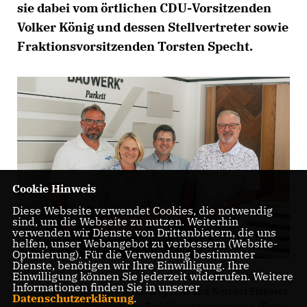
sie dabei vom örtlichen CDU-Vorsitzenden
Volker König und dessen Stellvertreter sowie
Fraktionsvorsitzenden Torsten Specht.
Cookie Hinweis
Diese Webseite verwendet Cookies, die notwendig
sind, um die Webseite zu nutzen. Weiterhin
verwenden wir Dienste von Drittanbietern, die uns
helfen, unser Webangebot zu verbessern (Website-
Optmierung). Für die Verwendung bestimmter
Dienste, benötigen wir Ihre Einwilligung. Ihre
Einwilligung können Sie jederzeit widerrufen. Weitere
CDU-Vorsitzender Volker König, Christiane Staab MdL, CDU-
Informationen finden Sie in unserer
Fraktionsvorsitzender Torsten Specht und Norbert Elsässer
Datenschutzerklärung
.
in den Verkaufsräumen des Familienunternehmens. (Foto: