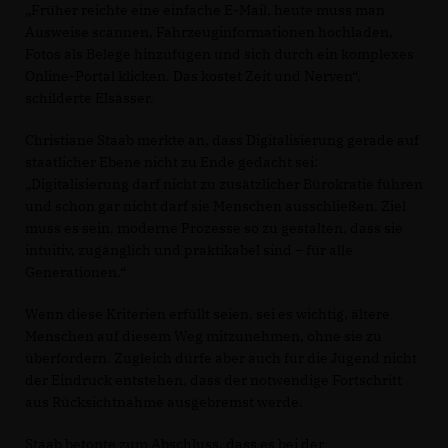
Früher reichte eine einfache E-Mail, heute muss man
Ausweise scannen, Fahrzeuginformationen hochladen,
Fotos als Belege hinzufügen und sich durch ein komplexes
Online-Portal klicken. Das kostet Zeit und Nerven“,
schilderte Elsässer.
Christiane Staab merkte an, dass Digitalisierung gerade auf
staatlicher Ebene nicht zu Ende gedacht sei:
Digitalisierung darf nicht zu zusätzlicher Bürokratie führen
und schon gar nicht darf sie Menschen ausschließen. Ziel
muss es sein, moderne Prozesse so zu gestalten, dass sie
intuitiv, zugänglich und praktikabel sind – für alle
Generationen.“
Wenn diese Kriterien erfüllt seien, sei es wichtig, ältere
Menschen auf diesem Weg mitzunehmen, ohne sie zu
überfordern. Zugleich dürfe aber auch für die Jugend nicht
der Eindruck entstehen, dass der notwendige Fortschritt
aus Rücksichtnahme ausgebremst werde.
Staab betonte zum Abschluss, dass es bei der