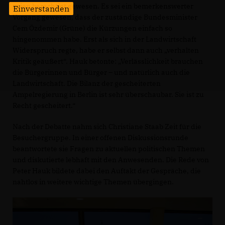
seien berechtigt gewesen. Es sei ein bemerkenswerter
Einverstanden
Vorgang gewesen, dass der zuständige Bundesminister
Cem Özdemir (Grüne) die Kürzungen einfach so
hingenommen habe. Erst als sich in der Landwirtschaft
Widerspruch regte, habe er selbst dann auch „verhalten
Kritik geäußert“. Hauk betonte: „Verlässlichkeit brauchen
die Bürgerinnen und Bürger – und natürlich auch die
Landwirtschaft. Die Bilanz der gescheiterten
Ampelregierung in Berlin ist sehr überschaubar. Sie ist zu
Recht gescheitert.“
Nach der Debatte nahm sich Christiane Staab Zeit für die
Besuchergruppe. In einer offenen Diskussionsrunde
beantwortete sie Fragen zu aktuellen politischen Themen
und diskutierte lebhaft mit den Anwesenden. Die Rede von
Peter Hauk bildete dabei den Auftakt der Gespräche, die
nahtlos in weitere wichtige Themen übergingen.