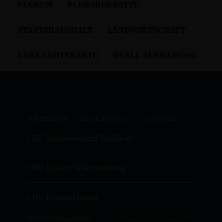
PLENUM
PLENARDEBATTE
STAATSHAUSHALT
LANDWIRTSCHAFT
EHRENAMTSKARTE
DUALE AUSBILDUNG
IMPRESSUM
DATENSCHUTZ
KONTAKT
CDU Stadtverband Walldorf
CDU Baden-Württemberg
CDU Deutschlands
@2026 Christiane Staab
Realisation: Sharkness Media