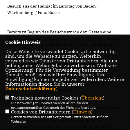
Besuch aus der Heimat im Landtag von Baden-
Württemberg. / Foto: Busse
Bereits zu Beginn des Besuchs wurde den Gästen eine
Einführung in die Arbeitsweise des Landtags sowie dessen
Cookie Hinweis
Aufgaben und Funktionen geboten. Im Anschluss ging es
auf die Besuchertribüne, von der aus die Gruppe eine
Diese Webseite verwendet Cookies, die notwendig
sind, um die Webseite zu nutzen. Weiterhin
Stunde lang live eine Plenardebatte verfolgen konnte. Im
verwenden wir Dienste von Drittanbietern, die uns
Fokus der Debatte stand der Staatshaushaltsplan
helfen, unser Webangebot zu verbessern (Website-
Optmierung). Für die Verwendung bestimmter
2025/2026 sowie der Einzelplan des Ministeriums für
Dienste, benötigen wir Ihre Einwilligung. Ihre
Ernährung, Ländlichen Raum und Verbraucherschutz.
Einwilligung können Sie jederzeit widerrufen. Weitere
Besonders die Rede von Landwirtschaftsminister Peter
Informationen finden Sie in unserer
Datenschutzerklärung
.
Hauk sorgte für Aufmerksamkeit.
Technisch notwendige Cookies (
Übersicht
)
Hauk kritisierte in einer engagierten Ansprache die
Die notwendigen Cookies werden allein für den
Kürzungen der Bundesmittel für die Landwirtschaft scharf.
ordnungsgemäßen Gebrauch der Webseite benötigt.
Cookies von Drittanbietern (
Hinweis
)
Er verwies darauf, dass Baden-Württemberg dort
Derzeit verzichten wir auf Scripte von Drittanbietern auf der
eingesprungen sei, wo der Bund versagt habe. Die
Webseite.
friedlichen Proteste der Landwirte im vergangenen Jahr