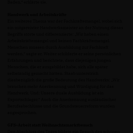
Baden,“ erklärte sie.
Handwerk und Arbeitskräfte
Ein weiteres Thema war der Fachkräftemangel, wobei sich
ein mitgereister Handwerksmeister an der Nutzung dieses
Begriffs störte und differenzierte: „Wir haben einen
Arbeitskräftemangel und keinen Fachkräftemangel.
Menschen müssen durch Ausbildung zur Fachkraft
werden,“ sagte er. Weiter schilderte er seine persönlichen
Erfahrungen und berichtete, dass diejenigen jungen
Menschen, die er ausgebildet habe, sich alle später
selbständig gemacht hätten. Staab unterstrich
diesbezüglich die große Bedeutung des Handwerks: „Wir
brauchen mehr Anerkennung und Würdigung für das
Handwerk. Und: Unsere duale Ausbildung ist ein
Exportschlager.“ Auch die Anerkennung ausländischer
Berufsabschlüsse und die Grundsteuerreform wurden
angesprochen.
GFS-Arbeit statt Weihnachtsmarktbesuch
Den Abschluss des Tages bildete ein Besuch des schönen