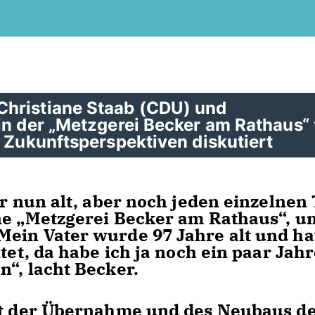
Christiane Staab (CDU) und
in der „Metzgerei Becker am Rathaus“
d Zukunftsperspektiven diskutiert
er nun alt, aber noch jeden einzelnen
ine „Metzgerei Becker am Rathaus“, u
ein Vater wurde 97 Jahre alt und hat
tet, da habe ich ja noch ein paar Jah
n“, lacht Becker.
eit der Übernahme und des Neubaus d