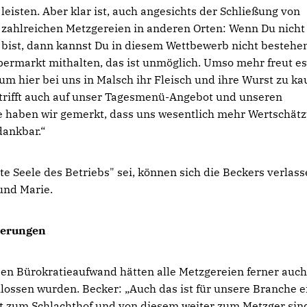
leisten. Aber klar ist, auch angesichts der Schließung von
zahlreichen Metzgereien in anderen Orten: Wenn Du nicht
bist, dann kannst Du in diesem Wettbewerb nicht bestehe
permarkt mithalten, das ist unmöglich. Umso mehr freut es
 hier bei uns in Malsch ihr Fleisch und ihre Wurst zu ka
Das trifft auch auf unser Tagesmenü-Angebot und unseren
e haben wir gemerkt, dass uns wesentlich mehr Wertschät
dankbar.“
te Seele des Betriebs" sei, können sich die Beckers verlass
 und Marie.
derungen
 Bürokratieaufwand hätten alle Metzgereien ferner auch
ossen wurden. Becker: „Auch das ist für unsere Branche e
 zum Schlachthof und von diesem weiter zum Metzger sin