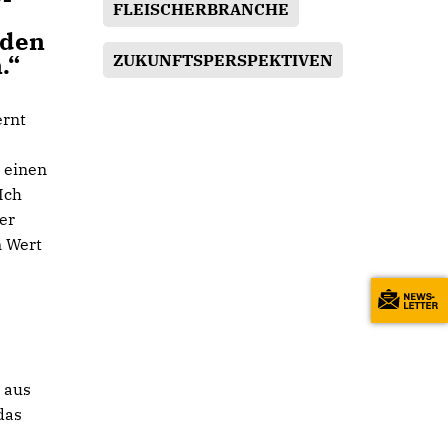
FLEISCHERBRANCHE
iden
.“
ZUKUNFTSPERSPEKTIVEN
ernt
 einen
Ich
er
n Wert
 aus
das