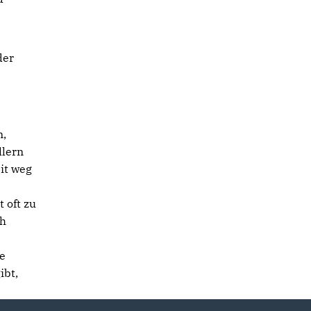
der
n,
llern
it weg
 oft zu
ch
e
ibt,