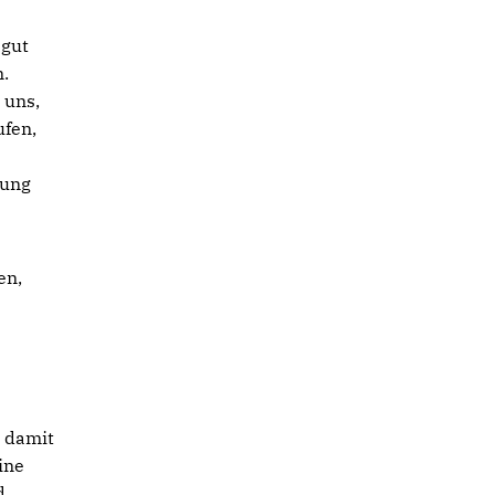
 gut
n.
 uns,
ufen,
zung
en,
 damit
ine
d