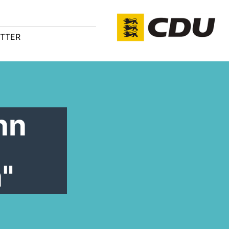
TTER
nn
"