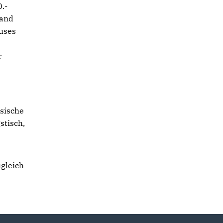
.-
tand
uses
r
usische
stisch,
ugleich