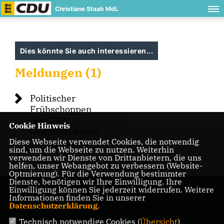
Christiane Staab MdL
Dies könnte Sie auch interessieren...
Meldungen (1)
Politischer
Frühschoppen
mit CDU-
Cookie Hinweis
Generalsekretär
Diese Webseite verwendet Cookies, die notwendig
Tobias Vogt MdL
sind, um die Webseite zu nutzen. Weiterhin
verwenden wir Dienste von Drittanbietern, die uns
helfen, unser Webangebot zu verbessern (Website-
Optmierung). Für die Verwendung bestimmter
Dienste, benötigen wir Ihre Einwilligung. Ihre
Einwilligung können Sie jederzeit widerrufen. Weitere
Informationen finden Sie in unserer
Datenschutzerklärung
.
Technisch notwendige Cookies (
Übersicht
)
IMPRESSUM
DATENSCHUTZ
KONTAKT