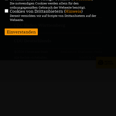
Die notwendigen Cookies werden allein für den
ordnungsgemäßen Gebrauch der Webseite benötigt.
CDU Stadtverband Walldorf
Cookies von Drittanbietern (
Hinweis
)
Derzeit verzichten wir auf Scripte von Drittanbietern auf der
Webseite.
CDU Baden-Württemberg
Einverstanden
CDU Deutschlands
@2026 Christiane Staab
Realisation: Sharkness Media
Alle Rechte vorbehalten.
GmbH & Co. KG