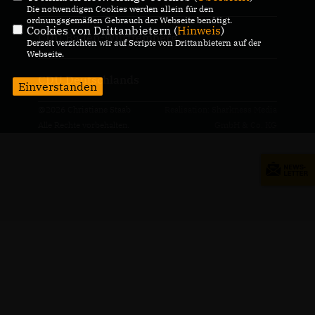
Die notwendigen Cookies werden allein für den
ordnungsgemäßen Gebrauch der Webseite benötigt.
Cookies von Drittanbietern (
Hinweis
)
CDU Baden-Württemberg
Derzeit verzichten wir auf Scripte von Drittanbietern auf der
Webseite.
CDU Deutschlands
Einverstanden
@2026 Christiane Staab
Realisation: Sharkness Media
Alle Rechte vorbehalten.
GmbH & Co. KG