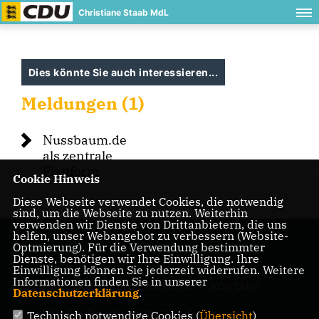
Christiane Staab MdL
Dies könnte Sie auch interessieren...
Meldungen (1)
Nussbaum.de
als zentrale
Plattform
Cookie Hinweis
Diese Webseite verwendet Cookies, die notwendig
sind, um die Webseite zu nutzen. Weiterhin
verwenden wir Dienste von Drittanbietern, die uns
helfen, unser Webangebot zu verbessern (Website-
Optmierung). Für die Verwendung bestimmter
Dienste, benötigen wir Ihre Einwilligung. Ihre
Einwilligung können Sie jederzeit widerrufen. Weitere
Informationen finden Sie in unserer
IMPRESSUM
DATENSCHUTZ
KONTAKT
Datenschutzerklärung
.
CDU Stadtverband Walldorf
Technisch notwendige Cookies (
Übersicht
)