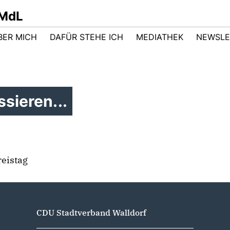
 MdL
BER MICH
DAFÜR STEHE ICH
MEDIATHEK
NEWSLE
sieren...
reistag
CDU Stadtverband Walldorf