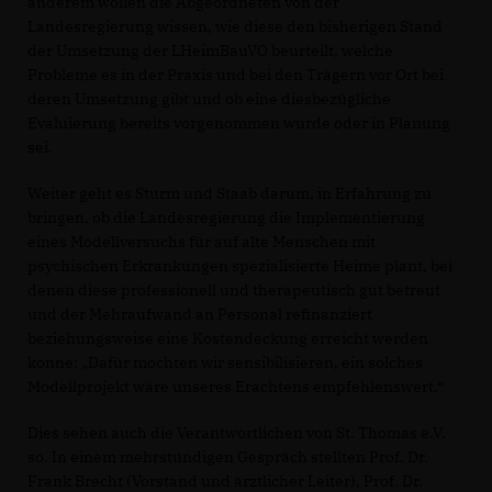
anderem wollen die Abgeordneten von der
Landesregierung wissen, wie diese den bisherigen Stand
der Umsetzung der LHeimBauVO beurteilt, welche
Probleme es in der Praxis und bei den Trägern vor Ort bei
deren Umsetzung gibt und ob eine diesbezügliche
Evaluierung bereits vorgenommen wurde oder in Planung
sei.
Weiter geht es Sturm und Staab darum, in Erfahrung zu
bringen, ob die Landesregierung die Implementierung
eines Modellversuchs für auf alte Menschen mit
psychischen Erkrankungen spezialisierte Heime plant, bei
denen diese professionell und therapeutisch gut betreut
und der Mehraufwand an Personal refinanziert
beziehungsweise eine Kostendeckung erreicht werden
könne: „Dafür möchten wir sensibilisieren, ein solches
Modellprojekt wäre unseres Erachtens empfehlenswert.“
Dies sehen auch die Verantwortlichen von St. Thomas e.V.
so. In einem mehrstündigen Gespräch stellten Prof. Dr.
Frank Brecht (Vorstand und ärztlicher Leiter), Prof. Dr.