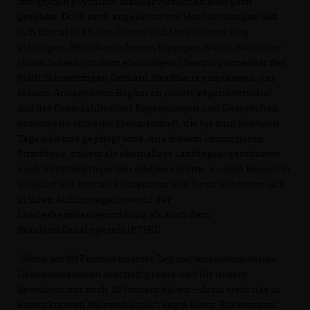
Integration psychisch kranker Menschen aber gern
gesehen. Doch auch angesichts von Morddrohungen ließ
sich Brecht in all den Jahren nicht von seinem Weg
abbringen. Mit offenen Armen hingegen wurde Brecht vor
vielen Jahren von dem ehemaligen Oberbürgermeister der
Stadt Schwetzingen Gerhard Stratthaus empfangen, der
seinem Anliegen von Beginn an positiv gegenüberstand.
Auf der Basis zahlreicher Begegnungen und Gesprächen
entwickelte sich eine Freundschaft, die bis zum heutigen
Tage hält und gepflegt wird. Aus diesem Grund nahm
Stratthaus, zudem als ehemaliger Landtagsabgeordneter
auch Amtsvorgänger von Andreas Sturm, an dem Besuch in
Walldorf teil. Brecht, Rückemann und Krotz widmeten sich
in ihren Auführungen sowohl der
Landesheimbauverordnung als auch dem
Bundesteilehabegesetz (BTHG).
Wenn wir 80 Prozent unserer Zeit mit vorgeschriebenen
Dokumentationen beschäftigt sind und für unsere
Bewohner nur noch 20 Prozent haben – dann steht das in
einem krassen Missverhältnis“, sagte Krotz. Rückemann: