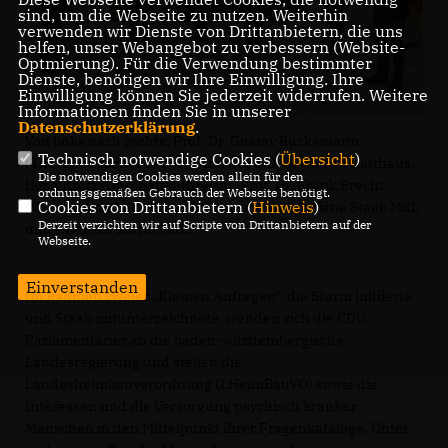
sind, um die Webseite zu nutzen. Weiterhin
verwenden wir Dienste von Drittanbietern, die uns
helfen, unser Webangebot zu verbessern (Website-
Optmierung). Für die Verwendung bestimmter
Dienste, benötigen wir Ihre Einwilligung. Ihre
Einwilligung können Sie jederzeit widerrufen. Weitere
Informationen finden Sie in unserer
Datenschutzerklärung
.
Von links nach rechts: Prof. Dr. Gustav Rückemann
Technisch notwendige Cookies (
Übersicht
)
(Therapeutischer Leiter), Minister a.D. Gerhard Stratthaus,
Die notwendigen Cookies werden allein für den
Ilona Krotz (Geschäftsführerin), Prof. Dr. Frank Brecht
ordnungsgemäßen Gebrauch der Webseite benötigt.
Cookies von Drittanbietern (
Hinweis
)
(Vorstand und ärztlicher Leiter) sowie Christiane Staab MdL
Derzeit verzichten wir auf Scripte von Drittanbietern auf der
und Andreas Sturm MdL.
Webseite.
Einverstanden
Im Rahmen zweier „Kleinen Anfragen“, die Sturm initiierte
und Staab mitunterzeichnete, wenden sich die CDU-
Parlamentarier an die baden-württembergische
Landesregierung und stellen die
Landesheimbauverordnung (LHeimBauVO) sowie die
Interessen und die Versorgung psychisch kranker
Menschen in den Mittelpunkt ihrer Fragenkataloge. Unter