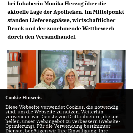
bei Inhaberin Monika Herzog über die
aktuelle Lage der Apotheken. Im Mittelpunkt
standen Lieferengpässe, wirtschaftlicher
Druck und der zunehmende Wettbewerb
durch den Versandhandel.
Cookie Hinweis
Diese Webseite verwendet Cookies, die notwendig
sind, um die Webseite zu nutzen. Weiterhin
verwenden wir Dienste von Drittanbietern, die uns
helfen, unser Webangebot zu verbessern (Website-
Optmierung). Für die Verwendung bestimmter
Dienste, benötigen wir Ihre Einwilligung. Ihre