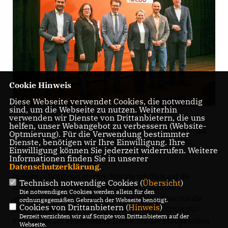
Cookie Hinweis
Diese Webseite verwendet Cookies, die notwendig
sind, um die Webseite zu nutzen. Weiterhin
verwenden wir Dienste von Drittanbietern, die uns
V.l.n.r.: Bürgermeister Hakan Günes, Christiane Haase,
helfen, unser Webangebot zu verbessern (Website-
Daniel Caspary MdEP, Christiane Staab MdL, Patrick Stypa
Optmierung). Für die Verwendung bestimmter
Dienste, benötigen wir Ihre Einwilligung. Ihre
und CDU-Kreisvorsitzender Dr. Albrecht Schütte MdL.
Einwilligung können Sie jederzeit widerrufen. Weitere
Informationen finden Sie in unserer
Datenschutzerklärung
.
In seinem Grußwort machte Schütte mit Blick auf die
Technisch notwendige Cookies (
Übersicht
)
Europawahl, die voraussichtlich Anfang Juni 2024
Die notwendigen Cookies werden allein für den
stattfinden wird, deutlich, wie wichtig diese Wahl für die
ordnungsgemäßen Gebrauch der Webseite benötigt.
Cookies von Drittanbietern (
Hinweis
)
Weichenstellungen in Europa seien. „Unsere CDU/CSU-
Derzeit verzichten wir auf Scripte von Drittanbietern auf der
Fraktion ist auf europäischer Ebene Teil der Europäischen
Webseite.