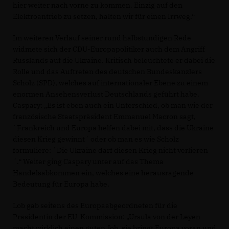
hier weiter nach vorne zu kommen. Einzig auf den
Elektroantrieb zu setzen, halten wir für einen Irrweg.“
Im weiteren Verlauf seiner rund halbstündigen Rede
widmete sich der CDU-Europapolitiker auch dem Angriff
Russlands auf die Ukraine. Kritisch beleuchtete er dabei die
Rolle und das Auftreten des deutschen Bundeskanzlers
Scholz (SPD), welches auf internationaler Ebene zu einem
enormen Ansehensverlust Deutschlands geführt habe.
Caspary: „Es ist eben auch ein Unterschied, ob man wie der
französische Staatspräsident Emmanuel Macron sagt,
`Frankreich und Europa helfen dabei mit, dass die Ukraine
diesen Krieg gewinnt´ oder ob man es wie Scholz
formuliere: `Die Ukraine darf diesen Krieg nicht verlieren
´.“ Weiter ging Caspary unter auf das Thema
Handelsabkommen ein, welches eine herausragende
Bedeutung für Europa habe.
Lob gab seitens des Europaabgeordneten für die
Präsidentin der EU-Kommission: „Ursula von der Leyen
macht wirklich einen guten Job, sie bringt Europa voran und