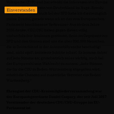
Volkspartei (EVP) und hat sowohl die Interessen von Europa
als auch die Interessen von Deutschland im Auge. Sowohl
Einverstanden
bei den Grünen als auch bei der SPD habe ich diesbezüglich
meine Zweifel, gerade wenn ich an das vom Europäischen
Parlament beschlossene Verbrenner-Aus ab dem Jahre
2035 denke. CDU/CSU haben gegen dieses völlig
undurchdachte Ansinnen gestimmt, denn im Gegensatz zur
SPD und den Grünen sind uns die über 800.000 Menschen,
die in Deutschland in der Automobilbranche beschäftigt
sind, nicht egal“, kritisierte Schütte scharf. Es komme daher
auf jede Stimme an; grundsätzlich sei es wichtig, auch bei
der Europawahl sein Wahlrecht zu nutzen: „Jede Stimme,
die für die CDU in Baden-Württemberg abgegeben wird,
erhöht die Chancen auf zusätzliche Vertreter aus Baden-
Württemberg.“
Ehrengast der CDU-Kreismitgliederversammlung war
der Europaabgeordnete Daniel Caspary, der seit Juli 2017
Vorsitzender der deutschen CDU/CSU-Gruppe im EU-
Parlament ist.