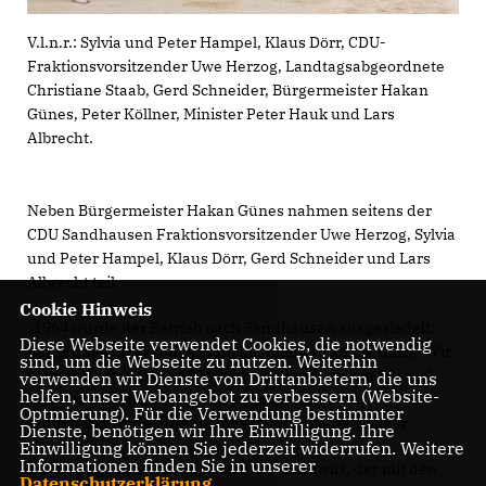
V.l.n.r.: Sylvia und Peter Hampel, Klaus Dörr, CDU-
Fraktionsvorsitzender Uwe Herzog, Landtagsabgeordnete
Christiane Staab, Gerd Schneider, Bürgermeister Hakan
Günes, Peter Köllner, Minister Peter Hauk und Lars
Albrecht.
Neben Bürgermeister Hakan Günes nahmen seitens der
CDU Sandhausen Fraktionsvorsitzender Uwe Herzog, Sylvia
und Peter Hampel, Klaus Dörr, Gerd Schneider und Lars
Albrecht teil.
Cookie Hinweis
1964 wurde der Betrieb nach Sandhausen ausgesiedelt,
Diese Webseite verwendet Cookies, die notwendig
den ich seit 2004 gemeinsam mit meiner Familie führe. Wir
sind, um die Webseite zu nutzen. Weiterhin
bewirtschaften rund 60 Hektar und produzieren Spargel
verwenden wir Dienste von Drittanbietern, die uns
helfen, unser Webangebot zu verbessern (Website-
und Kartoffel für die Direktvermarktung sowie
Optmierung). Für die Verwendung bestimmter
Industriekartoffel und -gemüse“, informierte Köllner.
Dienste, benötigen wir Ihre Einwilligung. Ihre
Einwilligung können Sie jederzeit widerrufen. Weitere
Informationen finden Sie in unserer
Auch einige Schweine hält sich der Landwirt, der mit den
Datenschutzerklärung
.