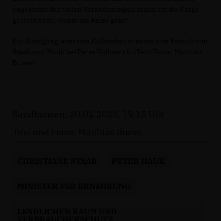
angesichts der vielen Veränderungen schon oft die Frage
gestellt habe, wohin die Reise geht.“
Ein Rundgang über den Köllnerhof rundete den Besuch von
Staab und Hauk bei Peter Köllner ab. (Text/Fotos: Matthias
Busse)
Sandhausen, 20.02.2023, 19:15 Uhr
Text und Fotos: Matthias Busse
CHRISTIANE STAAB
PETER HAUK
MINISTER FüR ERNäHRUNG
LäNDLICHEN RAUM UND
VERBRAUCHERSCHUTZ