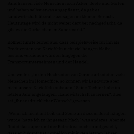
Sandhausen viele Menschen noch Äcker, Beete und Gärten
und haben selbst etwas angepflanzt, da gab es
Landwirtschaft überall sozusagen im kleinen Bereich.
Heutzutage wird da nicht weiter darüber nachgedacht, da
gibt es die Gurke eben im Supermarkt.“
Köllner führte ferner aus, dass beispielsweise für ihn als
Produzenten von Kartoffeln nicht viel hängen bleibe,
bestens verdienen würden hingegen die
Transportunternehmen und der Handel.
Und weiter: „In den Hochzeiten von Corona arbeiteten viele
Menschen im Homeoffice, so können wir Landwirte aber
nicht unsere Kartoffeln anbauen.“ Seine Tochter habe im
letzten Jahr angefangen, „Landwirtschaft zu lernen“, dies
sei „ihr ausdrücklicher Wunsch“ gewesen.
Wenn ich nicht mit Leib und Seele an diesem Beruf hängen
würde, hätte ich zu ihr gesagt: Mach´ was anderes! Aber sie
findet das super und der Betrieb ist auch so aufgestellt,
dass er Zukunft hat, wobei ich mir in den letzten Jahren