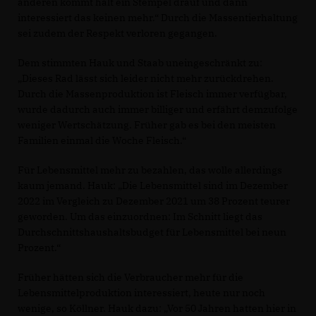
anderen kommt halt ein Stempel drauf und dann
interessiert das keinen mehr.“ Durch die Massentierhaltung
sei zudem der Respekt verloren gegangen.
Dem stimmten Hauk und Staab uneingeschränkt zu:
Dieses Rad lässt sich leider nicht mehr zurückdrehen.
Durch die Massenproduktion ist Fleisch immer verfügbar,
wurde dadurch auch immer billiger und erfährt demzufolge
weniger Wertschätzung. Früher gab es bei den meisten
Familien einmal die Woche Fleisch.“
Für Lebensmittel mehr zu bezahlen, das wolle allerdings
kaum jemand. Hauk: „Die Lebensmittel sind im Dezember
2022 im Vergleich zu Dezember 2021 um 38 Prozent teurer
geworden. Um das einzuordnen: Im Schnitt liegt das
Durchschnittshaushaltsbudget für Lebensmittel bei neun
Prozent.“
Früher hätten sich die Verbraucher mehr für die
Lebensmittelproduktion interessiert, heute nur noch
wenige, so Köllner. Hauk dazu: „Vor 50 Jahren hatten hier in